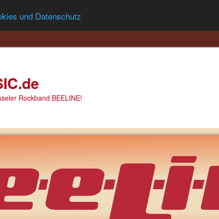
okies und Datenschutz
IC.de
asseler Rockband BEELINE!