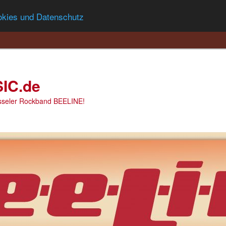
okies und Datenschutz
IC.de
asseler Rockband BEELINE!