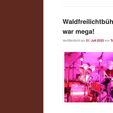
Waldfreilichtb
war mega!
Veröffentlicht am
31. Juli 2025
von
T