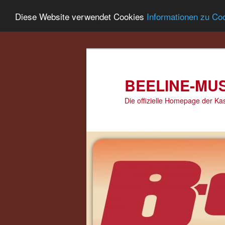
Diese Website verwendet Cookies
Informationen zu Co
Zum
Zum
primären
sekundären
Inhalt
Inhalt
springen
springen
BEELINE-MUS
Die offizielle Homepage der K