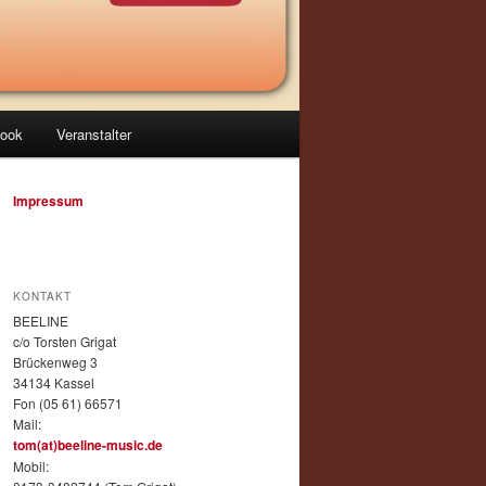
ook
Veranstalter
Impressum
KONTAKT
BEELINE
c/o Torsten Grigat
Brückenweg 3
34134 Kassel
Fon (05 61) 66571
Mail:
tom(at)beeline-music.de
Mobil: