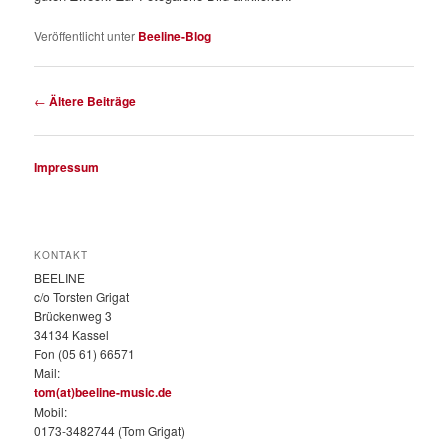
Veröffentlicht unter
Beeline-Blog
Beitragsnavigation
←
Ältere Beiträge
Impressum
KONTAKT
BEELINE
c/o Torsten Grigat
Brückenweg 3
34134 Kassel
Fon (05 61) 66571
Mail:
tom(at)beeline-music.de
Mobil:
0173-3482744 (Tom Grigat)