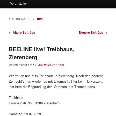
Veranstalter
Tom
AUTORENARCHIV:
Beitragsnavigation
←
Ältere Beiträge
Neuere Beiträge
→
BEELINE live! Treibhaus,
Zierenberg
Veröffentlicht am
19. Juli 2023
von
Tom
Wir freuen uns aufs Treibhaus in Zierenberg. Nach der „doofen“
Zeit geht’s nun wieder los mit Livemusik. Hier kein Hutkonzert,
lest bitte die Begründung des Veranstalters Thomas dazu.
Treibhaus
Dörnbergstr. 36, 34289 Zierenberg
Samstag, 29.07.2023