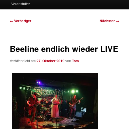
Veranstalter
Beitragsnavigation
←
Vorheriger
Nächster
→
Beeline endlich wieder LIVE
Veröffentlicht am
27. Oktober 2019
von
Tom